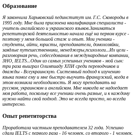
Образование
Я закончила Харьковский пединститут им. Г.С. Сковороды в
1995 году. Мне была присвоена квалификация специалиста -
учитель английского и украинского языков.Заниматься
репетиторской деятельностью начала ещё на первом курсе -
поэтому у меня большой стаж и опыт. Мои ученики -
студенты, айти, юристы, преподаватели, домохозяйки,
заядлые путешественники, менеджеры,психологи...Их цели -
разговорная речь, собеседования в международные компании,
ЗНО, IELTS...Один из самых успешных учеников - мой сын:
три раза выиграл Олимпиаду ХПИ среди переводчиков и
дважды - Всеукраинскую. Системный подход к изучению
языка помог ему и мне быстро выучить французский, когда в
этом возникла необходимость. Я могу преподавать на
русском, украинском и английском. Мне никогда не надоедает
моя работа, поскольку все ученики очень разные, и к каждому
нужно найти свой подход. Это не всегда просто, но всегда
интересно.
Опыт репетиторства
Проработала частным преподавателем 32 года. Успешно
сдали IELTS с первого раза - 16 человек, со второго - 1 человек,