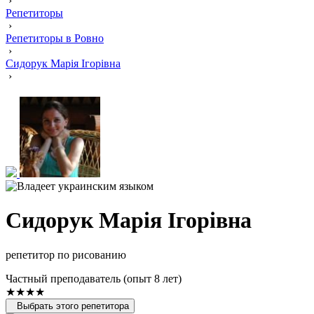
›
Репетиторы
›
Репетиторы в Ровно
›
Сидорук Марія Ігорівна
›
Сидорук Марія Ігорівна
репетитор по рисованию
Частный преподаватель (опыт 8 лет)
★★★★
Выбрать этого репетитора