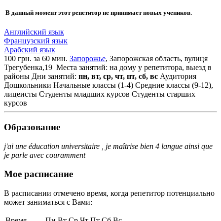
В данный момент этот репетитор не принимает новых учеников.
Английский язык
Французский язык
Арабский язык
100 грн. за 60 мин.
Запорожье
, Запорожская область, вулиця
Трегубенка,19
Места занятий: на дому у репетитора, выезд в
районы
Дни занятий:
пн, вт, ср, чт, пт, сб, вс
Аудитория
Дошкольники
Начальные классы (1-4)
Средние классы (9-12),
лицеисты
Студенты младших курсов
Студенты старших
курсов
Образование
j'ai une éducation universitaire , je maîtrise bien 4 langue ainsi que
je parle avec couramment
Мое расписание
В расписании отмечено время, когда репетитор потенциально
может заниматься с Вами:
Время
Пн
Вт
Ср
Чт
Пт
Сб
Вс