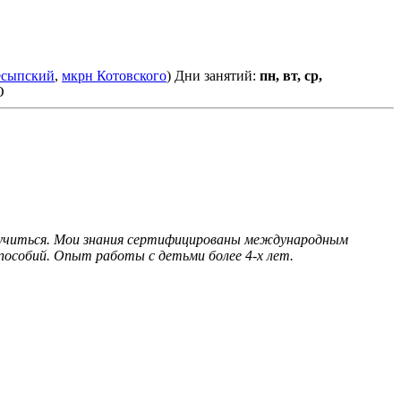
есыпский
,
мкрн Котовского
)
Дни занятий:
пн, вт, ср,
О
ие учиться. Мои знания сертифицированы международным
пособий. Опыт работы с детьми более 4-х лет.