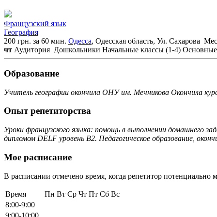
Французский язык
География
200 грн. за 60 мин.
Одесса
, Одесская область, Ул. Сахарова
Мест
чт
Аудитория
Дошкольники
Начальные классы (1-4)
Основные 
Образование
Учитель географии окончила ОНУ им. Мечникова Окончила курсы
Опыт репетиторства
Уроки французского языка: помощь в выполнении домашнего за
дипломом DELF уровень B2. Педагогическое образование, окон
Мое расписание
В расписании отмечено время, когда репетитор потенциально м
Время
Пн
Вт
Ср
Чт
Пт
Сб
Вс
8:00-9:00
9:00-10:00