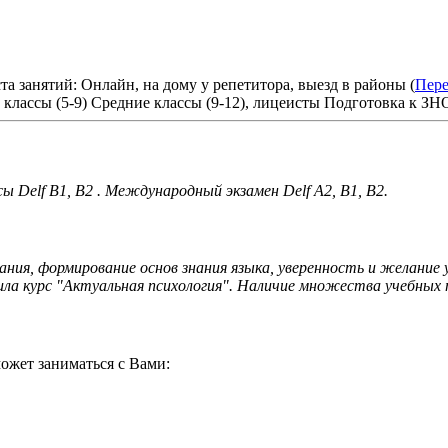
а занятий: Онлайн, на дому у репетитора, выезд в районы (
Пер
классы (5-9)
Средние классы (9-12), лицеисты
Подготовка к ЗН
 Delf B1, B2 . Международный экзамен Delf А2, B1, B2.
дания, формирование основ знания языка, уверенность и желан
чила курс "Актуальная психология". Наличие множества учебных 
ожет заниматься с Вами: