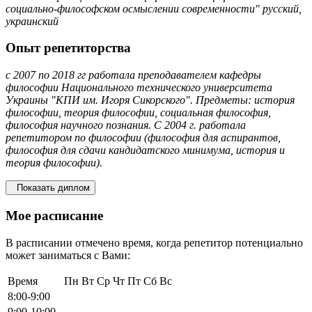
социально-философском осмыслении современности" русский,
украинский
Опыт репетиторства
с 2007 по 2018 гг работала преподавателем кафедры
философии Национального технического университета
Украины "КПИ им. Игоря Сикорского". Предметы: история
философии, теория философии, социальная философия,
философия научного познания. С 2004 г. работала
репетитором по философии (философия для аспирантов,
философия для сдачи кандидатского минимума, история и
теория философии).
Показать диплом
Мое расписание
В расписании отмечено время, когда репетитор потенциально
может заниматься с Вами:
Время
Пн
Вт
Ср
Чт
Пт
Сб
Вс
8:00-9:00
9:00-10:00