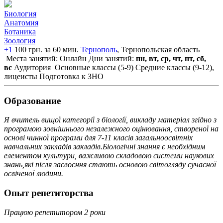
Биология
Анатомия
Ботаника
Зоология
+1
100 грн. за 60 мин.
Тернополь
, Тернопольская область
Места занятий: Онлайн
Дни занятий:
пн, вт, ср, чт, пт, сб,
вс
Аудитория
Основные классы (5-9)
Средние классы (9-12),
лицеисты
Подготовка к ЗНО
Образование
Я вчитель вищої категорії з біології, викладу матеріал згідно з
програмою зовнішнього незалежного оцінювання, створеної на
основі чинної програми для 7-11 класів загальноосвітніх
навчальних закладів закладів.Біологічні знання є необхідним
елементом культури, важливою складовою системи наукових
знань,які після засвоєння стають основою світогляду сучасної
освіченої людини.
Опыт репетиторства
Працюю репетитором 2 роки