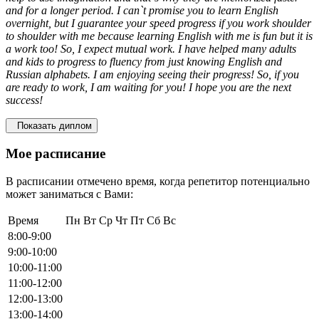
and for a longer period. I can`t promise you to learn English
overnight, but I guarantee your speed progress if you work shoulder
to shoulder with me because learning English with me is fun but it is
a work too! So, I expect mutual work. I have helped many adults
and kids to progress to fluency from just knowing English and
Russian alphabets. I am enjoying seeing their progress! So, if you
are ready to work, I am waiting for you! I hope you are the next
success!
Показать диплом
Мое расписание
В расписании отмечено время, когда репетитор потенциально
может заниматься с Вами:
Время
Пн
Вт
Ср
Чт
Пт
Сб
Вс
8:00-9:00
9:00-10:00
10:00-11:00
11:00-12:00
12:00-13:00
13:00-14:00