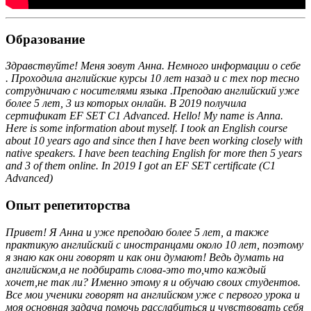
Образование
Здравствуйте! Меня зовут Анна. Немного информации о себе
. Проходила английские курсы 10 лет назад и с тех пор тесно
сотрудничаю с носителями языка .Преподаю английский уже
более 5 лет, 3 из которых онлайн. В 2019 получила
сертификат EF SET C1 Advanced. Hello! My name is Anna.
Here is some information about myself. I took an English course
about 10 years ago and since then I have been working closely with
native speakers. I have been teaching English for more then 5 years
and 3 of them online. In 2019 I got an EF SET certificate (C1
Advanced)
Опыт репетиторства
Привет! Я Анна и уже преподаю более 5 лет, а также
практикую английский с иностранцами около 10 лет, поэтому
я знаю как они говорят и как они думают! Ведь думать на
английском,а не подбирать слова-это то,что каждый
хочет,не так ли? Именно этому я и обучаю своих студентов.
Все мои ученики говорят на английском уже с первого урока и
моя основная задача помочь расслабиться и чувствовать себя