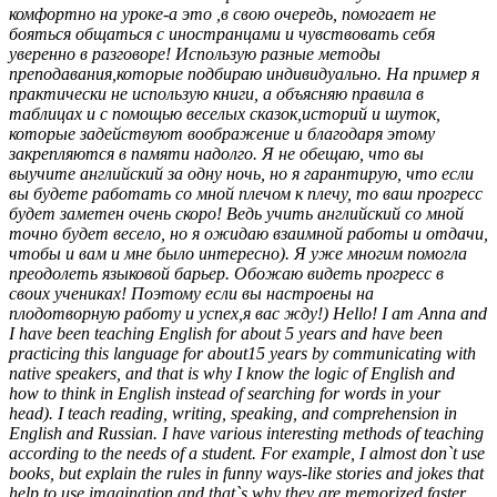
комфортно на уроке-а это ,в свою очередь, помогает не
бояться общаться с иностранцами и чувствовать себя
уверенно в разговоре! Использую разные методы
преподавания,которые подбираю индивидуально. На пример я
практически не использую книги, а объясняю правила в
таблицах и с помощью веселых сказок,историй и шуток,
которые задействуют воображение и благодаря этому
закрепляются в памяти надолго. Я не обещаю, что вы
выучите английский за одну ночь, но я гарантирую, что если
вы будете работать со мной плечом к плечу, то ваш прогресс
будет заметен очень скоро! Ведь учить английский со мной
точно будет весело, но я ожидаю взаимной работы и отдачи,
чтобы и вам и мне было интересно). Я уже многим помогла
преодолеть языковой барьер. Обожаю видеть прогресс в
своих учениках! Поэтому если вы настроены на
плодотворную работу и успех,я вас жду!) Hello! I am Anna and
I have been teaching English for about 5 years and have been
practicing this language for about15 years by communicating with
native speakers, and that is why I know the logic of English and
how to think in English instead of searching for words in your
head). I teach reading, writing, speaking, and comprehension in
English and Russian. I have various interesting methods of teaching
according to the needs of a student. For example, I almost don`t use
books, but explain the rules in funny ways-like stories and jokes that
help to use imagination and that`s why they are memorized faster