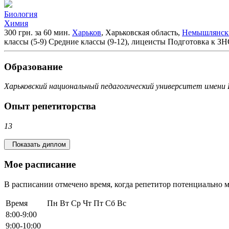
Биология
Химия
300 грн. за 60 мин.
Харьков
, Харьковская область,
Немышлянск
классы (5-9)
Средние классы (9-12), лицеисты
Подготовка к З
Образование
Харьковский национальный педагогический университет имени
Опыт репетиторства
13
Показать диплом
Мое расписание
В расписании отмечено время, когда репетитор потенциально м
Время
Пн
Вт
Ср
Чт
Пт
Сб
Вс
8:00-9:00
9:00-10:00