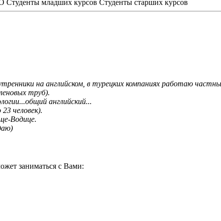
НО
Студенты младших курсов
Студенты старших курсов
тренники на английском, в турецких компаниях работаю частны
леновых труб).
огии...общий английский...
23 человек).
ще-Водице.
даю)
ожет заниматься с Вами: