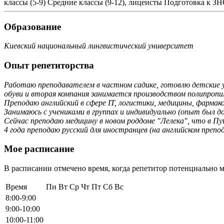
классы (5-9)
Средние классы (9-12), лицеисты
Подготовка к З
Образование
Киевский национальный лингвистический университет
Опыт репетиторства
Работаю преподавателем в частном садике, готовлю детские у
обуви и вторая компания занимается производством полипропи
Преподаю английский в сфере IT, логистики, медицины, фармакол
Занимаюсь с учениками в группах и индивидуально (опыт был до 
Сейчас преподаю медицину в новом роддоме "Лелека", что в Пу
4 года преподаю русский для иностранцев (на английском препо
Мое расписание
В расписании отмечено время, когда репетитор потенциально м
Время
Пн
Вт
Ср
Чт
Пт
Сб
Вс
8:00-9:00
9:00-10:00
10:00-11:00