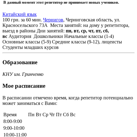
В данный момент этот репетитор не принимает новых учеников.
Китайский язык
100 грн. за 60 мин.
Чернигов
, Черниговская область, ул.
Красносельского 73А
Места занятий: на дому у репетитора,
выезд в районы
Дни занятий:
пн, вт, ср, чт, пт, сб,
вс
Аудитория
Дошкольники
Начальные классы (1-4)
Основные классы (5-9)
Средние классы (9-12), лицеисты
Студенты младших курсов
Образование
КНУ им. Гринченко
Мое расписание
В расписании отмечено время, когда репетитор потенциально
может заниматься с Вами:
Время
Пн
Вт
Ср
Чт
Пт
Сб
Вс
8:00-9:00
9:00-10:00
10:00-11:00