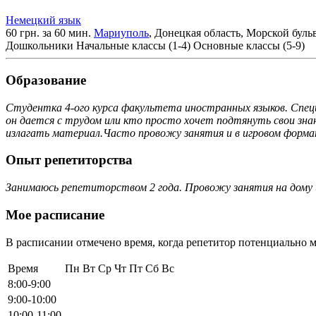
Немецкий язык
60 грн. за 60 мин.
Мариуполь
, Донецкая область, Морской буль
Дошкольники
Начальные классы (1-4)
Основные классы (5-9)
Образование
Студентка 4-ого курса факультета иностранных языков. Специ
он дается с трудом или кто просто хочет подтянуть свои знан
излагать материал.Часто провожу занятия и в игровом формат
Опыт репетиторства
Занимаюсь репетиторством 2 года. Провожу занятия на дому и
Мое расписание
В расписании отмечено время, когда репетитор потенциально м
Время
Пн
Вт
Ср
Чт
Пт
Сб
Вс
8:00-9:00
9:00-10:00
10:00-11:00