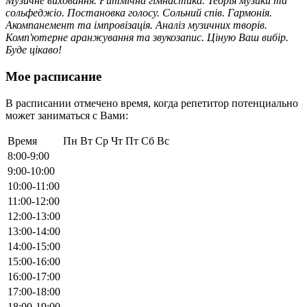
Музичне виховання. Ритмiчна гiмнастика. Теорiя музики та
сольфеджiо. Постановка голосу. Сольний спiв. Гармонiя.
Акомпанемент та iмпровiзацiя. Аналiз музичних творiв.
Комп'ютерне аранжування та звукозапис. Цiную Ваш вибiр.
Буде цiкаво!
Мое расписание
В расписании отмечено время, когда репетитор потенциально
может заниматься с Вами:
Время
Пн
Вт
Ср
Чт
Пт
Сб
Вс
8:00-9:00
9:00-10:00
10:00-11:00
11:00-12:00
12:00-13:00
13:00-14:00
14:00-15:00
15:00-16:00
16:00-17:00
17:00-18:00
18:00-19:00