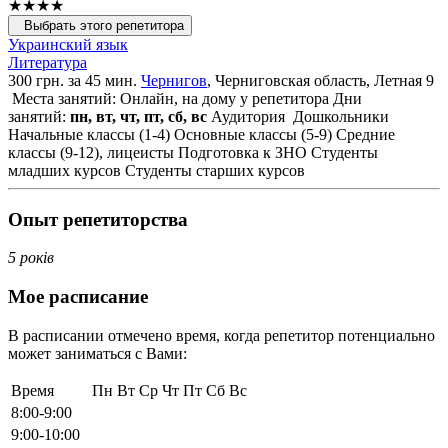
★★★★
Выбрать этого репетитора
Украинский язык
Литература
300 грн. за 45 мин.
Чернигов
, Черниговская область, Летная 9
Места занятий: Онлайн, на дому у репетитора
Дни
занятий:
пн, вт, чт, пт, сб, вс
Аудитория
Дошкольники
Начальные классы (1-4)
Основные классы (5-9)
Средние
классы (9-12), лицеисты
Подготовка к ЗНО
Студенты
младших курсов
Студенты старших курсов
Опыт репетиторства
5 років
Мое расписание
В расписании отмечено время, когда репетитор потенциально
может заниматься с Вами:
Время
Пн
Вт
Ср
Чт
Пт
Сб
Вс
8:00-9:00
9:00-10:00