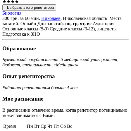
★★★★
Выбрать этого репетитора
Биология
300 грн. за 60 мин.
Николаев
, Николаевская область
Места
занятий: Онлайн
Дни занятий:
пн, ср, чт, вс
Аудитория
Основные классы (5-9)
Средние классы (9-12), лицеисты
Подготовка к ЗНО
Образование
Буковинский государственный медицинский университет,
бюджет, специальность «Медицина»
Опыт репетиторства
Работаю репетитором больше 4 лет
Мое расписание
В расписании отмечено время, когда репетитор потенциально
может заниматься с Вами:
Время
Пн
Вт
Ср
Чт
Пт
Сб
Вс