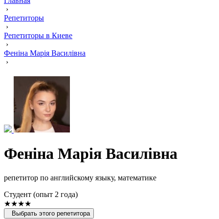
Главная
›
Репетиторы
›
Репетиторы в Киеве
›
Феніна Марія Василівна
›
Феніна Марія Василівна
репетитор по английскому языку, математике
Cтудент (опыт 2 года)
★★★★
Выбрать этого репетитора