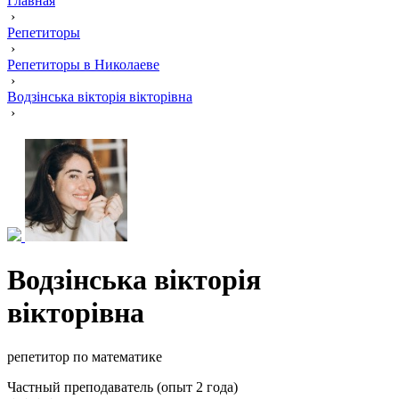
Главная
›
Репетиторы
›
Репетиторы в Николаеве
›
Водзінська вікторія вікторівна
›
Водзінська вікторія
вікторівна
репетитор по математике
Частный преподаватель (опыт 2 года)