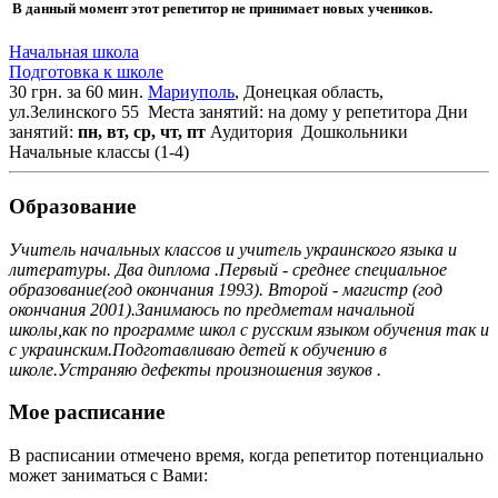
В данный момент этот репетитор не принимает новых учеников.
Начальная школа
Подготовка к школе
30 грн. за 60 мин.
Мариуполь
, Донецкая область,
ул.Зелинского 55
Места занятий: на дому у репетитора
Дни
занятий:
пн, вт, ср, чт, пт
Аудитория
Дошкольники
Начальные классы (1-4)
Образование
Учитель начальных классов и учитель украинского языка и
литературы. Два диплома .Первый - среднее специальное
образование(год окончания 1993). Второй - магистр (год
окончания 2001).Занимаюсь по предметам начальной
школы,как по программе школ с русским языком обучения так и
с украинским.Подготавливаю детей к обучению в
школе.Устраняю дефекты произношения звуков .
Мое расписание
В расписании отмечено время, когда репетитор потенциально
может заниматься с Вами: