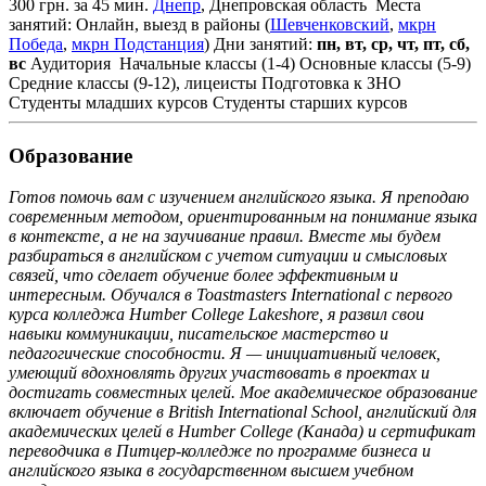
300 грн. за 45 мин.
Днепр
, Днепровская область
Места
занятий: Онлайн, выезд в районы (
Шевченковский
,
мкрн
Победа
,
мкрн Подстанция
)
Дни занятий:
пн, вт, ср, чт, пт, сб,
вс
Аудитория
Начальные классы (1-4)
Основные классы (5-9)
Средние классы (9-12), лицеисты
Подготовка к ЗНО
Студенты младших курсов
Студенты старших курсов
Образование
Готов помочь вам с изучением английского языка. Я преподаю
современным методом, ориентированным на понимание языка
в контексте, а не на заучивание правил. Вместе мы будем
разбираться в английском с учетом ситуации и смысловых
связей, что сделает обучение более эффективным и
интересным. Обучался в Toastmasters International с первого
курса колледжа Humber College Lakeshore, я развил свои
навыки коммуникации, писательское мастерство и
педагогические способности. Я — инициативный человек,
умеющий вдохновлять других участвовать в проектах и
достигать совместных целей. Мое академическое образование
включает обучение в British International School, английский для
академических целей в Humber College (Канада) и сертификат
переводчика в Питцер-колледже по программе бизнеса и
английского языка в государственном высшем учебном