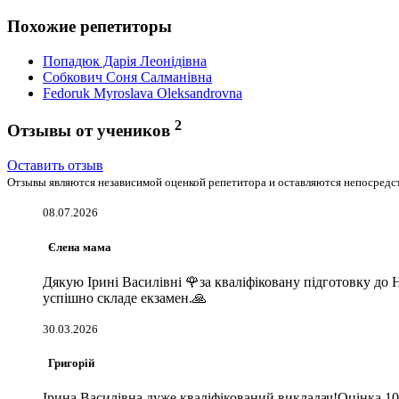
Похожие репетиторы
Попадюк Дарія Леонідівна
Собкович Cоня Салманівна
Fedoruk Myroslava Oleksandrovna
2
Отзывы от учеников
Оставить отзыв
Отзывы являются независимой оценкой репетитора и оставляются непосредст
08.07.2026
Єлена мама
Дякую Ірині Василівні 🌹за кваліфіковану підготовку до 
успішно складе екзамен.🙏
30.03.2026
Григорій
Ірина Василівна дуже кваліфікований викладач!Оцінка 10 