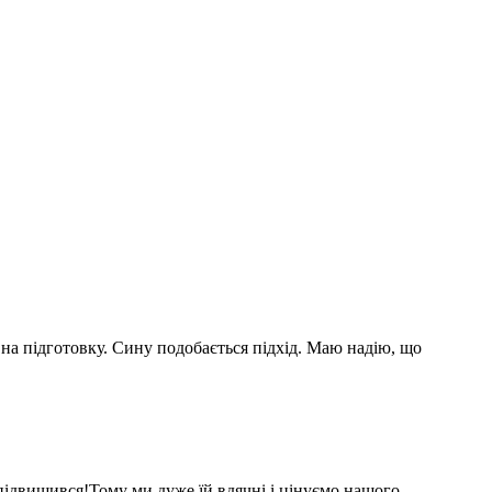
на підготовку. Сину подобається підхід. Маю надію, що
 підвищився!Тому ми дуже їй вдячні і цінуємо нашого