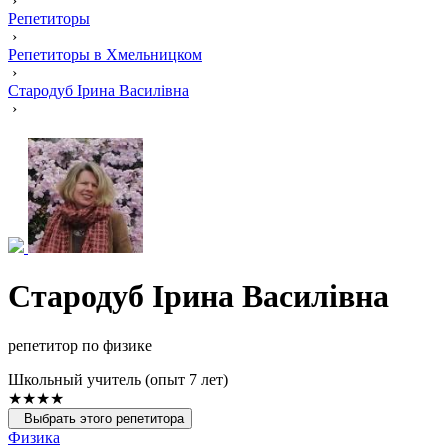
›
Репетиторы
›
Репетиторы в Хмельницком
›
Стародуб Ірина Василівна
›
Стародуб Ірина Василівна
репетитор по физике
Школьный учитель (опыт 7 лет)
★★★★
Выбрать этого репетитора
Физика