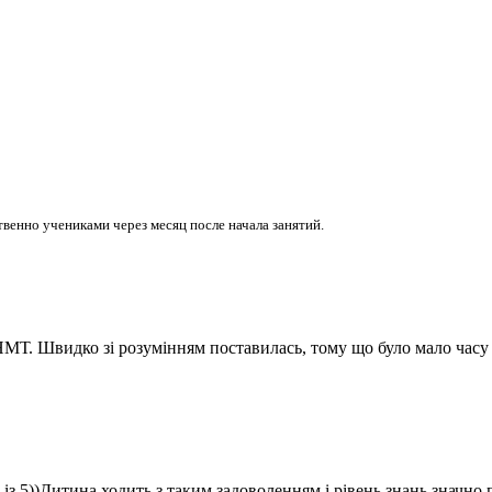
венно учениками через месяц после начала занятий.
НМТ. Швидко зі розумінням поставилась, тому що було мало часу 
із 5))Дитина ходить з таким задоволенням і рівень знань значно