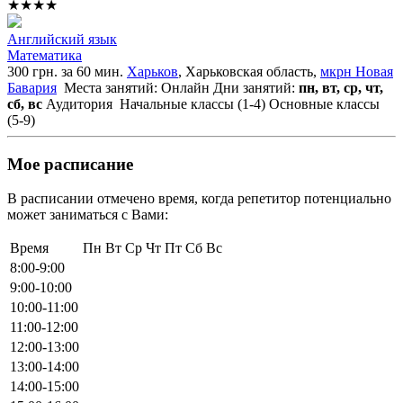
★★★★
Английский язык
Математика
300 грн. за 60 мин.
Харьков
, Харьковская область,
мкрн Новая
Бавария
Места занятий: Онлайн
Дни занятий:
пн, вт, ср, чт,
сб, вс
Аудитория
Начальные классы (1-4)
Основные классы
(5-9)
Мое расписание
В расписании отмечено время, когда репетитор потенциально
может заниматься с Вами:
Время
Пн
Вт
Ср
Чт
Пт
Сб
Вс
8:00-9:00
9:00-10:00
10:00-11:00
11:00-12:00
12:00-13:00
13:00-14:00
14:00-15:00