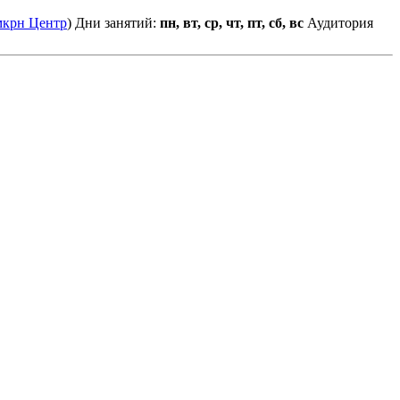
мкрн Центр
)
Дни занятий:
пн, вт, ср, чт, пт, сб, вс
Аудитория