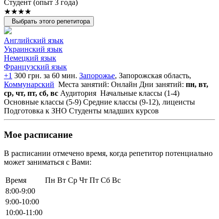
Cтудент (опыт 3 года)
★★★★
Выбрать этого репетитора
Английский язык
Украинский язык
Немецкий язык
Французский язык
+1
300 грн. за 60 мин.
Запорожье
, Запорожская область,
Коммунарский
Места занятий: Онлайн
Дни занятий:
пн, вт,
ср, чт, пт, сб, вс
Аудитория
Начальные классы (1-4)
Основные классы (5-9)
Средние классы (9-12), лицеисты
Подготовка к ЗНО
Студенты младших курсов
Мое расписание
В расписании отмечено время, когда репетитор потенциально
может заниматься с Вами:
Время
Пн
Вт
Ср
Чт
Пт
Сб
Вс
8:00-9:00
9:00-10:00
10:00-11:00