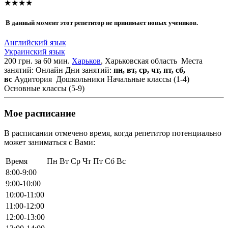
★★★★
В данный момент этот репетитор не принимает новых учеников.
Английский язык
Украинский язык
200 грн. за 60 мин.
Харьков
, Харьковская область
Места
занятий: Онлайн
Дни занятий:
пн, вт, ср, чт, пт, сб,
вс
Аудитория
Дошкольники
Начальные классы (1-4)
Основные классы (5-9)
Мое расписание
В расписании отмечено время, когда репетитор потенциально
может заниматься с Вами:
Время
Пн
Вт
Ср
Чт
Пт
Сб
Вс
8:00-9:00
9:00-10:00
10:00-11:00
11:00-12:00
12:00-13:00