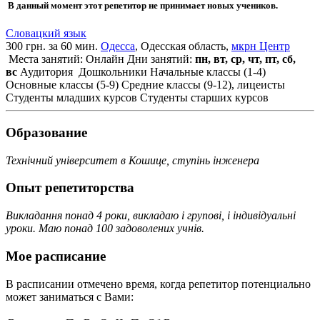
В данный момент этот репетитор не принимает новых учеников.
Словацкий язык
300 грн. за 60 мин.
Одесса
, Одесская область,
мкрн Центр
Места занятий: Онлайн
Дни занятий:
пн, вт, ср, чт, пт, сб,
вс
Аудитория
Дошкольники
Начальные классы (1-4)
Основные классы (5-9)
Средние классы (9-12), лицеисты
Студенты младших курсов
Студенты старших курсов
Образование
Технічний університет в Кошице, ступінь інженера
Опыт репетиторства
Викладання понад 4 роки, викладаю і групові, і індивідуальні
уроки. Маю понад 100 задоволених учнів.
Мое расписание
В расписании отмечено время, когда репетитор потенциально
может заниматься с Вами: