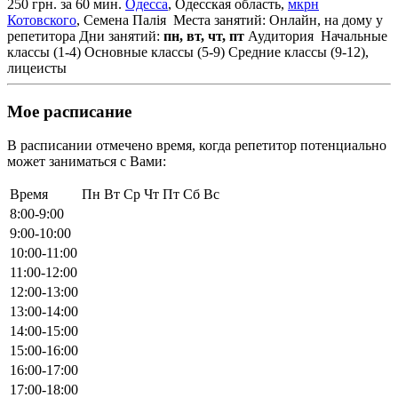
250 грн. за 60 мин.
Одесса
, Одесская область,
мкрн
Котовского
, Семена Палія
Места занятий: Онлайн, на дому у
репетитора
Дни занятий:
пн, вт, чт, пт
Аудитория
Начальные
классы (1-4)
Основные классы (5-9)
Средние классы (9-12),
лицеисты
Мое расписание
В расписании отмечено время, когда репетитор потенциально
может заниматься с Вами:
Время
Пн
Вт
Ср
Чт
Пт
Сб
Вс
8:00-9:00
9:00-10:00
10:00-11:00
11:00-12:00
12:00-13:00
13:00-14:00
14:00-15:00
15:00-16:00
16:00-17:00
17:00-18:00