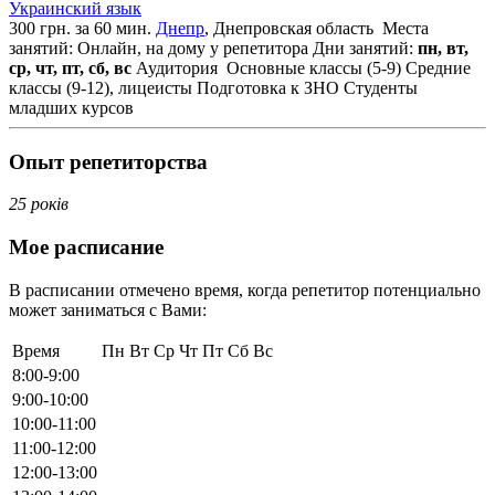
Украинский язык
300 грн. за 60 мин.
Днепр
, Днепровская область
Места
занятий: Онлайн, на дому у репетитора
Дни занятий:
пн, вт,
ср, чт, пт, сб, вс
Аудитория
Основные классы (5-9)
Средние
классы (9-12), лицеисты
Подготовка к ЗНО
Студенты
младших курсов
Опыт репетиторства
25 років
Мое расписание
В расписании отмечено время, когда репетитор потенциально
может заниматься с Вами:
Время
Пн
Вт
Ср
Чт
Пт
Сб
Вс
8:00-9:00
9:00-10:00
10:00-11:00
11:00-12:00
12:00-13:00