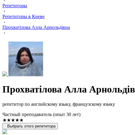
›
Репетиторы
›
Репетиторы в Киеве
›
Прохватілова Алла Арнольдівна
›
Прохватілова Алла Арнольді
репетитор по английскому языку, французскому языку
Частный преподаватель (опыт 30 лет)
★★★★★
Выбрать этого репетитора