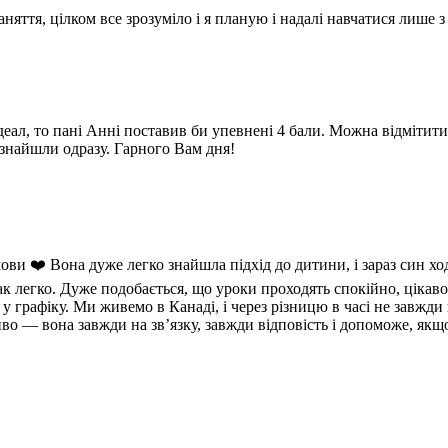
няття, цілком все зрозуміло і я планую і надалі навчатися лише з
еал, то пані Анні поставив би упевнені 4 бали. Можна відмітити: 
 знайшли одразу. Гарного Вам дня!
и ❤️ Вона дуже легко знайшла підхід до дитини, і зараз син хо
к легко. Дуже подобається, що уроки проходять спокійно, цікаво
 у графіку. Ми живемо в Канаді, і через різницю в часі не завжди
иво — вона завжди на зв’язку, завжди відповість і допоможе, якщ