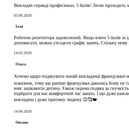
Викладач справді професіонал, 5 балів! Легко проходить за
03.06.2026
Ілля
Роботою репетитора задоволений. Якщо взяти 5 балів за ід
допомагати, можна узгодити графік занять. Спільну мову
14.05.2026
Ольга
Хочемо щиро подякувати нашій викладачці французької мов
показник, тому що раніше французька давалась йому не та
вміє зацікавити дитину. Також окрема подяка за гнучкість
підібрати для нас комфортний час занять. І що дуже важл
викладача і дуже приємну людину 😊🥰❤️
14.04.2026
Оксана