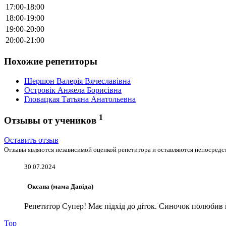
17:00-18:00
18:00-19:00
19:00-20:00
20:00-21:00
Похожие репетиторы
Шершон Валерія Вячеславівна
Островік Анжела Борисівна
Гловацкая Татьяна Анатольевна
1
Отзывы от учеников
Оставить отзыв
Отзывы являются независимой оценкой репетитора и оставляются непосредст
30.07.2024
Оксана (мама Давіда)
Репетитор Супер! Має підхід до діток. Синочок полюбив 
Top