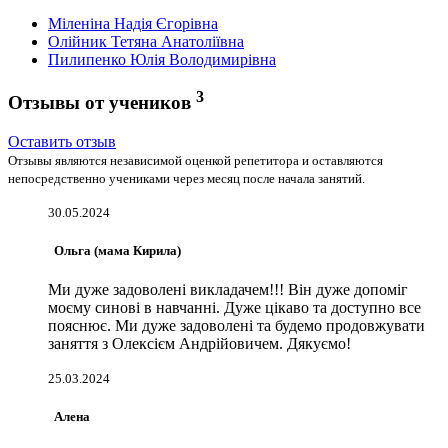
Міленіна Надія Єгорівна
Олійник Тетяна Анатоліївна
Пилипенко Юлія Володимирівна
3
Отзывы от учеников
Оставить отзыв
Отзывы являются независимой оценкой репетитора и оставляются
непосредственно учениками через месяц после начала занятий.
30.05.2024
Ольга (мама Кирила)
Ми дуже задоволені викладачем!!! Він дуже допоміг
моєму синові в навчанні. Дуже цікаво та доступно все
пояснює. Ми дуже задоволені та будемо продовжувати
заняття з Олексієм Андрійовичем. Дякуємо!
25.03.2024
Алена