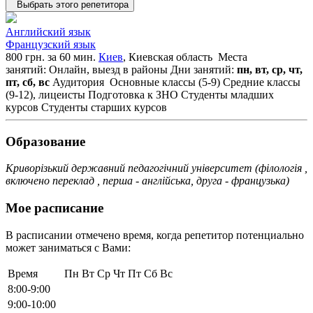
Выбрать этого репетитора
Английский язык
Французский язык
800 грн. за 60 мин.
Киев
, Киевская область
Места
занятий: Онлайн, выезд в районы
Дни занятий:
пн, вт, ср, чт,
пт, сб, вс
Аудитория
Основные классы (5-9)
Средние классы
(9-12), лицеисты
Подготовка к ЗНО
Студенты младших
курсов
Студенты старших курсов
Образование
Криворізький державний педагогічний університет (філологія ,
включено переклад , перша - англійська, друга - французька)
Мое расписание
В расписании отмечено время, когда репетитор потенциально
может заниматься с Вами:
Время
Пн
Вт
Ср
Чт
Пт
Сб
Вс
8:00-9:00
9:00-10:00