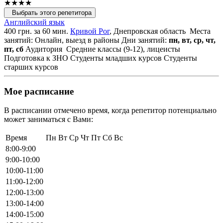
★★★★
Выбрать этого репетитора
Английский язык
400 грн. за 60 мин.
Кривой Рог
, Днепровская область
Места
занятий: Онлайн, выезд в районы
Дни занятий:
пн, вт, ср, чт,
пт, сб
Аудитория
Средние классы (9-12), лицеисты
Подготовка к ЗНО
Студенты младших курсов
Студенты
старших курсов
Мое расписание
В расписании отмечено время, когда репетитор потенциально
может заниматься с Вами:
Время
Пн
Вт
Ср
Чт
Пт
Сб
Вс
8:00-9:00
9:00-10:00
10:00-11:00
11:00-12:00
12:00-13:00
13:00-14:00
14:00-15:00