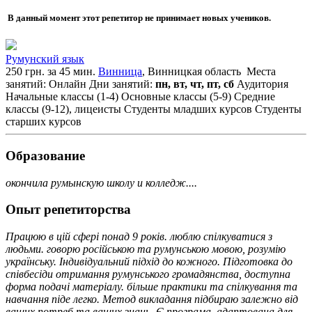
В данный момент этот репетитор не принимает новых учеников.
Румунский язык
250 грн. за 45 мин.
Винница
, Винницкая область
Места
занятий: Онлайн
Дни занятий:
пн, вт, чт, пт, сб
Аудитория
Начальные классы (1-4)
Основные классы (5-9)
Средние
классы (9-12), лицеисты
Студенты младших курсов
Студенты
старших курсов
Образование
окончила румынскую школу и колледж....
Опыт репетиторства
Працюю в цій сфері понад 9 років. люблю спілкуватися з
людьми. говорю російською та румунською мовою, розумію
українську. Індивідуальний підхід до кожного. Підготовка до
співбесіди отримання румунського громадянства, доступна
форма подачі матеріалу. більше практики та спілкування та
навчання піде легко. Метод викладання підбираю залежно від
ваших потреб та ваших знань. Є програма, адаптована для