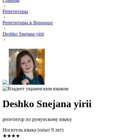
Главная
›
Репетиторы
›
Репетиторы в Виннице
›
Deshko Snejana yirii
›
Deshko Snejana yirii
репетитор по румунскому языку
Носитель языка (опыт 9 лет)
★★★★