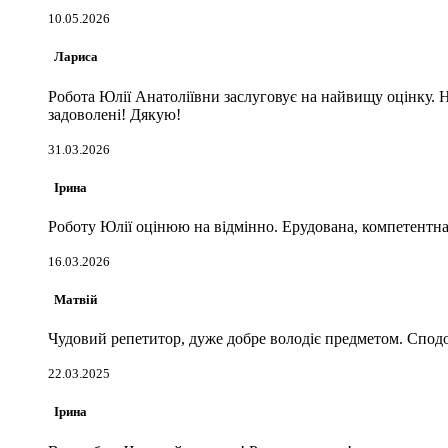
10.05.2026
Лариса
Робота Юлії Анатоліївни заслуговує на найвищу оцінку. 
задоволені! Дякую!
31.03.2026
Ірина
Роботу Юлії оцінюю на відмінно. Ерудована, компетентна, 
16.03.2026
Матвій
Чудовий репетитор, дуже добре володіє предметом. Сподоб
22.03.2025
Ірина