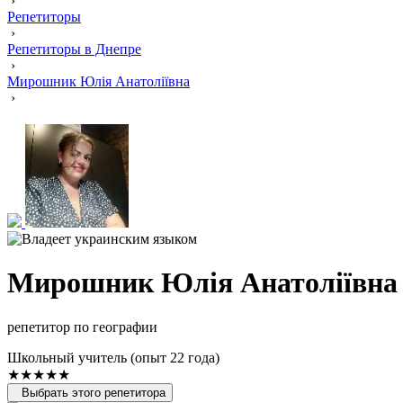
›
Репетиторы
›
Репетиторы в Днепре
›
Мирошник Юлія Анатоліївна
›
Мирошник Юлія Анатоліївна
репетитор по географии
Школьный учитель (опыт 22 года)
★★★★★
Выбрать этого репетитора