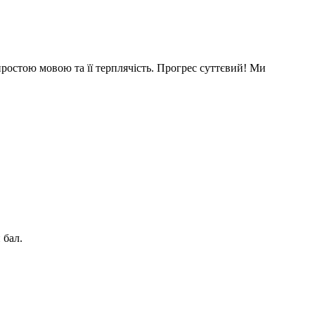
ростою мовою та її терплячість. Прогрес суттєвий! Ми
 бал.