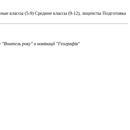
ные классы (5-9)
Средние классы (9-12), лицеисты
Подготовка
у "Вчитель року" в номінації "Географія"