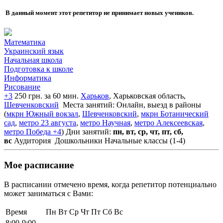
В данный момент этот репетитор не принимает новых учеников.
Математика
Украинский язык
Начальная школа
Подготовка к школе
Информатика
Рисование
+3
250 грн. за 60 мин.
Харьков
, Харьковская область,
Шевченковский
Места занятий: Онлайн, выезд в районы
(
мкрн Южный вокзал
,
Шевченковский
,
мкрн Ботанический
сад
,
метро 23 августа
,
метро Научная
,
метро Алексеевская
,
метро Победа
+4
)
Дни занятий:
пн, вт, ср, чт, пт, сб,
вс
Аудитория
Дошкольники
Начальные классы (1-4)
Мое расписание
В расписании отмечено время, когда репетитор потенциально
может заниматься с Вами:
Время
Пн
Вт
Ср
Чт
Пт
Сб
Вс
8:00-9:00