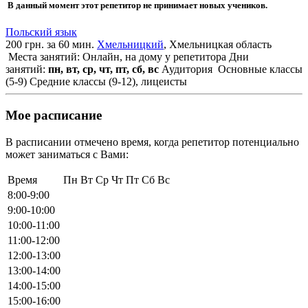
В данный момент этот репетитор не принимает новых учеников.
Польский язык
200 грн. за 60 мин.
Хмельницкий
, Хмельницкая область
Места занятий: Онлайн, на дому у репетитора
Дни
занятий:
пн, вт, ср, чт, пт, сб, вс
Аудитория
Основные классы
(5-9)
Средние классы (9-12), лицеисты
Мое расписание
В расписании отмечено время, когда репетитор потенциально
может заниматься с Вами:
Время
Пн
Вт
Ср
Чт
Пт
Сб
Вс
8:00-9:00
9:00-10:00
10:00-11:00
11:00-12:00
12:00-13:00
13:00-14:00
14:00-15:00
15:00-16:00