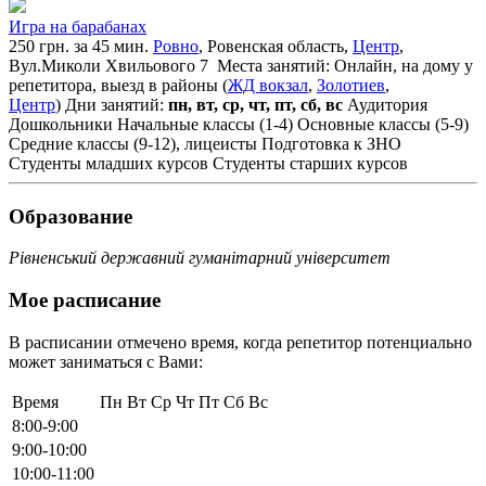
Игра на барабанах
250 грн. за 45 мин.
Ровно
, Ровенская область,
Центр
,
Вул.Миколи Хвильового 7
Места занятий: Онлайн, на дому у
репетитора, выезд в районы (
ЖД вокзал
,
Золотиев
,
Центр
)
Дни занятий:
пн, вт, ср, чт, пт, сб, вс
Аудитория
Дошкольники
Начальные классы (1-4)
Основные классы (5-9)
Средние классы (9-12), лицеисты
Подготовка к ЗНО
Студенты младших курсов
Студенты старших курсов
Образование
Рівненський державний гуманітарний університет
Мое расписание
В расписании отмечено время, когда репетитор потенциально
может заниматься с Вами:
Время
Пн
Вт
Ср
Чт
Пт
Сб
Вс
8:00-9:00
9:00-10:00
10:00-11:00