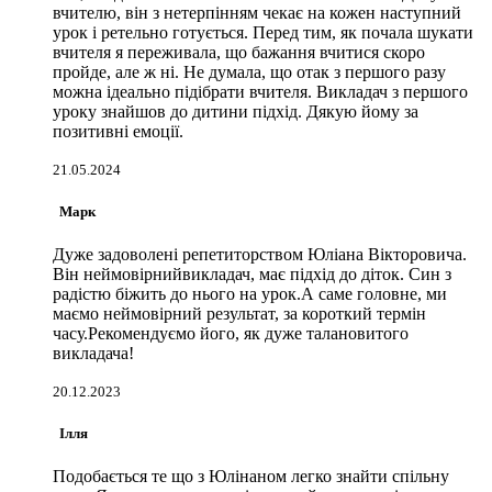
вчителю, він з нетерпінням чекає на кожен наступний
урок і ретельно готується. Перед тим, як почала шукати
вчителя я переживала, що бажання вчитися скоро
пройде, але ж ні. Не думала, що отак з першого разу
можна ідеально підібрати вчителя. Викладач з першого
уроку знайшов до дитини підхід. Дякую йому за
позитивні емоції.
21.05.2024
Марк
Дуже задоволені репетиторством Юліана Вікторовича.
Він неймовірнийвикладач, має підхід до діток. Син з
радістю біжить до нього на урок.А саме головне, ми
маємо неймовірний результат, за короткий термін
часу.Рекомендуємо його, як дуже талановитого
викладача!
20.12.2023
Ілля
Подобається те що з Юлінаном легко знайти спільну