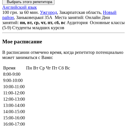
Выбрать этого репетитора
Английский язык
100 грн. за 60 мин.
Ужгород
, Закарпатская область,
Новый
район
, Заньковецької 35А
Места занятий: Онлайн
Дни
занятий:
пн, вт, ср, чт, пт, сб, вс
Аудитория
Основные классы
(5-9)
Студенты младших курсов
Мое расписание
В расписании отмечено время, когда репетитор потенциально
может заниматься с Вами:
Время
Пн
Вт
Ср
Чт
Пт
Сб
Вс
8:00-9:00
9:00-10:00
10:00-11:00
11:00-12:00
12:00-13:00
13:00-14:00
14:00-15:00
15:00-16:00
16:00-17:00