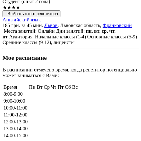
Cтудент (опыт 2 года)
★★★★
Выбрать этого репетитора
Английский язык
185 грн. за 45 мин.
Львов
, Львовская область,
Франковский
Места занятий: Онлайн
Дни занятий:
пн, вт, ср, чт,
пт
Аудитория
Начальные классы (1-4)
Основные классы (5-9)
Средние классы (9-12), лицеисты
Мое расписание
В расписании отмечено время, когда репетитор потенциально
может заниматься с Вами:
Время
Пн
Вт
Ср
Чт
Пт
Сб
Вс
8:00-9:00
9:00-10:00
10:00-11:00
11:00-12:00
12:00-13:00
13:00-14:00
14:00-15:00