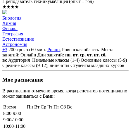
Преподаватель техникума\лицея (опыт 1 год)
★★★★
Биология
Химия
Физика
География
Естествознание
Астрономия
+3
200 грн. за 60 мин.
Ровно
, Ровенская область
Места
занятий: Онлайн
Дни занятий:
пн, вт, ср, чт, пт, сб,
вс
Аудитория
Начальные классы (1-4)
Основные классы (5-9)
Средние классы (9-12), лицеисты
Студенты младших курсов
Мое расписание
В расписании отмечено время, когда репетитор потенциально
может заниматься с Вами:
Время
Пн
Вт
Ср
Чт
Пт
Сб
Вс
8:00-9:00
9:00-10:00
10:00-11:00