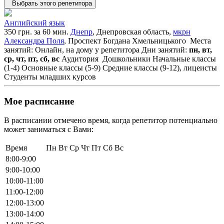
Выбрать этого репетитора
Английский язык
350 грн. за 60 мин.
Днепр
, Днепровская область,
мкрн
Александра Поля
, Проспект Богдана Хмельницького
Места
занятий: Онлайн, на дому у репетитора
Дни занятий:
пн, вт,
ср, чт, пт, сб, вс
Аудитория
Дошкольники
Начальные классы
(1-4)
Основные классы (5-9)
Средние классы (9-12), лицеисты
Студенты младших курсов
Мое расписание
В расписании отмечено время, когда репетитор потенциально
может заниматься с Вами:
Время
Пн
Вт
Ср
Чт
Пт
Сб
Вс
8:00-9:00
9:00-10:00
10:00-11:00
11:00-12:00
12:00-13:00
13:00-14:00