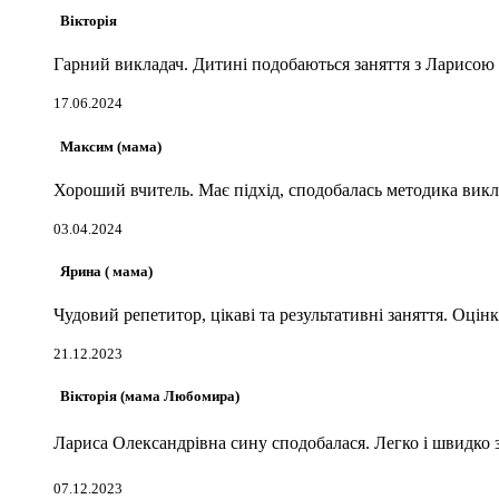
Вікторія
Гарний викладач. Дитині подобаються заняття з Ларисою
17.06.2024
Максим (мама)
Хороший вчитель. Має підхід, сподобалась методика викла
03.04.2024
Ярина ( мама)
Чудовий репетитор, цікаві та результативні заняття. Оцінк
21.12.2023
Вікторія (мама Любомира)
Лариса Олександрівна сину сподобалася. Легко і швидко з
07.12.2023