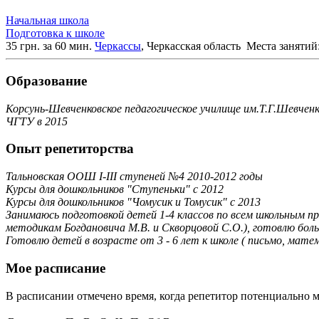
Начальная школа
Подготовка к школе
35 грн. за 60 мин.
Черкассы
, Черкасская область
Места занятий:
Образование
Корсунь-Шевченковское педагогическое училище им.Т.Г.Шевченк
ЧГТУ в 2015
Опыт репетиторства
Тальновская ООШ І-ІІІ ступеней №4 2010-2012 годы
Курсы для дошкольников "Ступеньки" с 2012
Курсы для дошкольников "Чомусик и Томусик" с 2013
Занимаюсь подготовкой детей 1-4 классов по всем школьным п
методикам Богдановича М.В. и Скворцовой С.О.), готовлю бо
Готовлю детей в возрасте от 3 - 6 лет к школе ( письмо, матем
Мое расписание
В расписании отмечено время, когда репетитор потенциально м