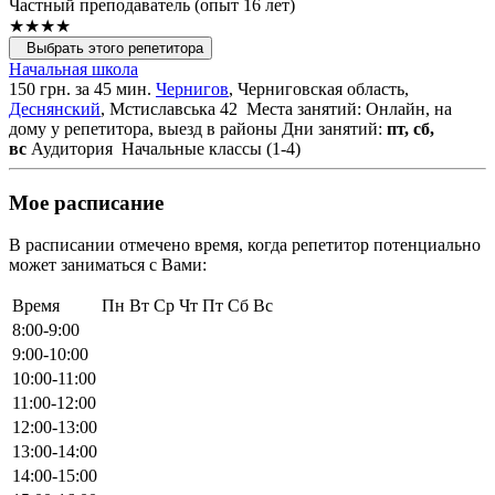
Частный преподаватель (опыт 16 лет)
★★★★
Выбрать этого репетитора
Начальная школа
150 грн. за 45 мин.
Чернигов
, Черниговская область,
Деснянский
, Мстиславська 42
Места занятий: Онлайн, на
дому у репетитора, выезд в районы
Дни занятий:
пт, сб,
вс
Аудитория
Начальные классы (1-4)
Мое расписание
В расписании отмечено время, когда репетитор потенциально
может заниматься с Вами:
Время
Пн
Вт
Ср
Чт
Пт
Сб
Вс
8:00-9:00
9:00-10:00
10:00-11:00
11:00-12:00
12:00-13:00
13:00-14:00
14:00-15:00