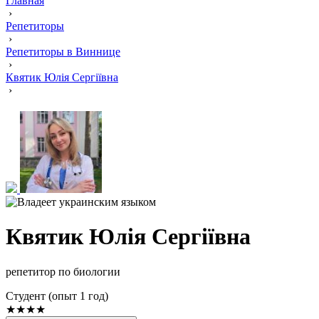
Главная
›
Репетиторы
›
Репетиторы в Виннице
›
Квятик Юлія Сергіївна
›
Квятик Юлія Сергіївна
репетитор по биологии
Cтудент (опыт 1 год)
★★★★