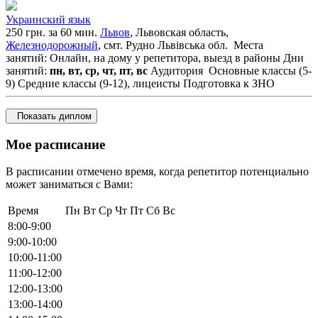
Украинский язык
250 грн. за 60 мин.
Львов
, Львовская область,
Железнодорожный
, смт. Рудно Львівська обл.
Места
занятий: Онлайн, на дому у репетитора, выезд в районы
Дни
занятий:
пн, вт, ср, чт, пт, вс
Аудитория
Основные классы (5-
9)
Средние классы (9-12), лицеисты
Подготовка к ЗНО
Показать диплом
Мое расписание
В расписании отмечено время, когда репетитор потенциально
может заниматься с Вами:
Время
Пн
Вт
Ср
Чт
Пт
Сб
Вс
8:00-9:00
9:00-10:00
10:00-11:00
11:00-12:00
12:00-13:00
13:00-14:00