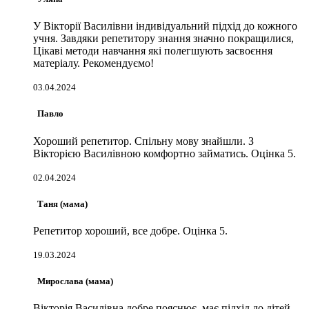
У Вікторії Василівни індивідуальний підхід до кожного
учня. Завдяки репетитору знання значно покращилися,
Цікаві методи навчання які полегшують засвоєння
матеріалу. Рекомендуємо!
03.04.2024
Павло
Хороший репетитор. Спільну мову знайшли. З
Вікторією Василівною комфортно займатись. Оцінка 5.
02.04.2024
Таня (мама)
Репетитор хороший, все добре. Оцінка 5.
19.03.2024
Мирослава (мама)
Вікторія Василівна добре пояснює, має підхід до дітей.