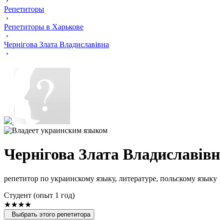
›
Репетиторы
›
Репетиторы в Харькове
›
Чернігова Злата Владиславівна
›
Чернігова Злата Владиславів
репетитор по украинскому языку, литературе, польскому языку
Cтудент (опыт 1 год)
★★★★
Выбрать этого репетитора