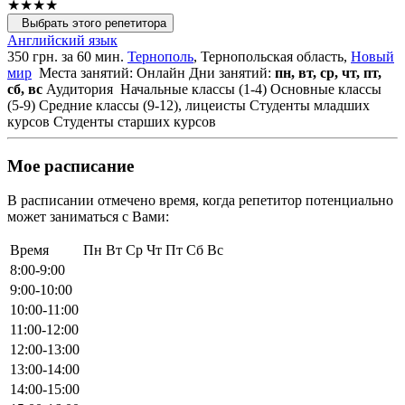
★★★★
Выбрать этого репетитора
Английский язык
350 грн. за 60 мин.
Тернополь
, Тернопольская область,
Новый
мир
Места занятий: Онлайн
Дни занятий:
пн, вт, ср, чт, пт,
сб, вс
Аудитория
Начальные классы (1-4)
Основные классы
(5-9)
Средние классы (9-12), лицеисты
Студенты младших
курсов
Студенты старших курсов
Мое расписание
В расписании отмечено время, когда репетитор потенциально
может заниматься с Вами:
Время
Пн
Вт
Ср
Чт
Пт
Сб
Вс
8:00-9:00
9:00-10:00
10:00-11:00
11:00-12:00
12:00-13:00
13:00-14:00
14:00-15:00