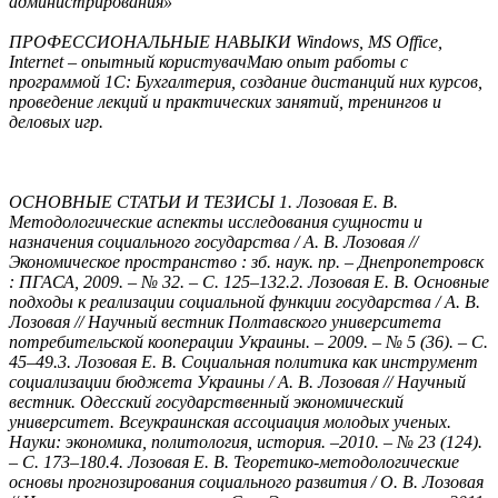
администрирования»
ПРОФЕССИОНАЛЬНЫЕ НАВЫКИ Windows, MS Office,
Internet – опытный користувачМаю опыт работы с
программой 1С: Бухгалтерия, создание дистанций них курсов,
проведение лекций и практических занятий, тренингов и
деловых игр.
ОСНОВНЫЕ СТАТЬИ И ТЕЗИСЫ 1. Лозовая Е. В.
Методологические аспекты исследования сущности и
назначения социального государства / А. В. Лозовая //
Экономическое пространство : зб. наук. пр. – Днепропетровск
: ПГАСА, 2009. – № 32. – С. 125–132.2. Лозовая Е. В. Основные
подходы к реализации социальной функции государства / А. В.
Лозовая // Научный вестник Полтавского университета
потребительской кооперации Украины. – 2009. – № 5 (36). – С.
45–49.3. Лозовая Е. В. Социальная политика как инструмент
социализации бюджета Украины / А. В. Лозовая // Научный
вестник. Одесский государственный экономический
университет. Всеукраинская ассоциация молодых ученых.
Науки: экономика, политология, история. –2010. – № 23 (124).
– С. 173–180.4. Лозовая Е. В. Теоретико-методологические
основы прогнозирования социального развития / О. В. Лозовая