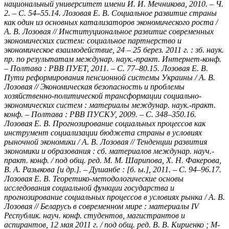
национальный университет имени И. И. Мечникова, 2010. – Ч.
2. – С. 54–55.14. Лозовая Е. В. Социальное развитие страны
как один из основных катализаторов экономического роста /
А. В. Лозовая // Институциональное развитие современных
экономических систем: социальное партнерство и
экономическое взаимодействие, 24 – 25 берез. 2011 г. : зб. наук.
пр. по результатам междунар. наук.-практ. Интернет-конф.
– Полтава : РВВ ПУЕТ, 2011. – С. 77–80.15. Лозовая Е. В.
Пути реформирования пенсионной системы Украины / А. В.
Лозовая // Экономическая безопасность и проблемы
хозяйственно-политической трансформации социально-
экономических систем : материалы междунар. наук.-практ.
конф. – Полтава : РВВ ПУСКУ, 2009. – С. 348–350.16.
Лозовая Е. В. Прогнозирование социальных процессов как
инструмент социализации бюджета страны в условиях
рыночной экономики / А. В. Лозовая // Тенденции развития
экономики и образования : сб. материалов междунар. науч.-
практ. конф. / под общ. ред. М. М. Шарипова, Х. Н. Факерова,
В. А. Разыкова [и др.]. – Душанбе : [б. ы.], 2011. – С. 94–96.17.
Лозовая Е. В. Теоретико-методологические основы
исследования социальной функции государства и
прогнозирование социальных процессов в условиях рынка / А. В.
Лозовая // Беларусь в современном мире : материалы IV
Республик. науч. конф. студентов, магистрантов и
аспирантов, 12 мая 2011 г. / под общ. ред. В. В. Кириенко ; М-