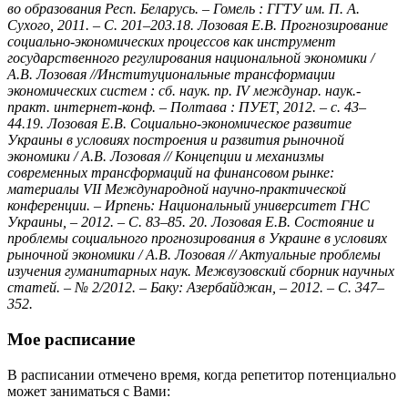
во образования Респ. Беларусь. – Гомель : ГГТУ им. П. А.
Сухого, 2011. – С. 201–203.18. Лозовая Е.В. Прогнозирование
социально-экономических процессов как инструмент
государственного регулирования национальной экономики /
А.В. Лозовая //Институциональные трансформации
экономических систем : сб. наук. пр. IV междунар. наук.-
практ. интернет-конф. – Полтава : ПУЕТ, 2012. – с. 43–
44.19. Лозовая Е.В. Социально-экономическое развитие
Украины в условиях построения и развития рыночной
экономики / А.В. Лозовая // Концепции и механизмы
современных трансформаций на финансовом рынке:
материалы VII Международной научно-практической
конференции. – Ирпень: Национальный университет ГНС
Украины, – 2012. – С. 83–85. 20. Лозовая Е.В. Состояние и
проблемы социального прогнозирования в Украине в условиях
рыночной экономики / А.В. Лозовая // Актуальные проблемы
изучения гуманитарных наук. Межвузовский сборник научных
статей. – № 2/2012. – Баку: Азербайджан, – 2012. – С. 347–
352.
Мое расписание
В расписании отмечено время, когда репетитор потенциально
может заниматься с Вами: