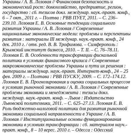
Украины / А. В. Лозовая // Финансовая безопасность и
экономический рост: домохозяйство, предприятие, регион,
государство : сб. тезисов докл. междунар. наук.-практ. конф.,
6 – 7 окт., 2011 г. – Полтва : РВВ ПУЕТ, 2011. – С. 236–
239.10. Лозовая Е. В. Основные тенденции социального
развития Украины / А. В. Лозовая // Современные
национальные экономические модели: проблемы и перспективы
развития : материалы III междунар. наук.-практ. конф., 24
дек. 2010 г. / отв. ред. В. В. Трофимова. – Симферополь :
Крымский институт бизнеса, 2010. – Т. II. – С. 76–78.11.
Лозовая Е. В. Особенности трансформации фискальной
политики в условиях финансового кризиса // Современные
макроэкономические проблемы Украины и пути их решения :
материалы междунар. наук.-практ. Интернет-конф., 24 – 25
фев. 2009 г. – Полтава : РВВ ПУСКУ, 2009. – С. 172–174.12.
Лозовая Е. В. Прогнозирования и оценки социальных процессов
в условиях рыночной экономики / А. В. Лозовая // Современные
проблемы экономики и менеджмента : тезисы докл.
междунар. наук.-практ. конф. – Львов : Издательство
Львовской политехники, 2011. – С. 625–27.13. Лозовая Е. В.
Роль бюджетно-налоговой политики для развития рыночной
экономики социальной направленности в Украине / А. В.
Лозовая // Институциональные основы функционирования
экономики в условиях трансформации : сб. материалов науч.-
практ. конф., 8 – 10 верес. 2010 г. – Одесса : Одесский