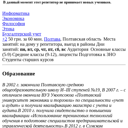
В данный момент этот репетитор не принимает новых учеников.
Информатика
Экономика
Философия
Этика
Бухгалтерский учет
+2
50 грн. за 60 мин.
Полтава
, Полтавская область
Места
занятий: на дому у репетитора, выезд в районы
Дни
занятий:
пн, вт, ср, чт, пт, сб, вс
Аудитория
Основные классы
(5-9)
Средние классы (9-12), лицеисты
Подготовка к ЗНО
Студенты старших курсов
Образование
В 2002 г. закончила Полтавскую среднюю
общеобразовательную школу И–ІІІ ступеней №19, В 2007 г. – с
отличием окончила ВУЗ Укоопсоюза «Полтавский
университет экономики и торговли» по специальности «учет
и аудит» и получила квалификацию магистра с учета и
аудита.В 2010 г. получила свидетельство о повышении
квалификации «Использование тренинговых технологий
обучения в подготовке специалистов предпринимательской и
управленческой деятельности».В 2012 г. в Сумском