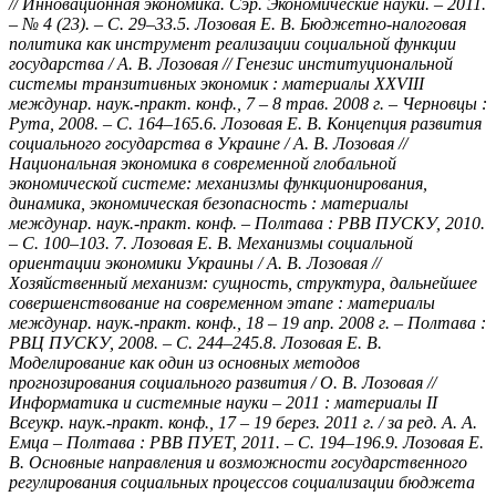
// Инновационная экономика. Сэр. Экономические науки. – 2011.
– № 4 (23). – С. 29–33.5. Лозовая Е. В. Бюджетно-налоговая
политика как инструмент реализации социальной функции
государства / А. В. Лозовая // Генезис институциональной
системы транзитивных экономик : материалы XXVIII
междунар. наук.-практ. конф., 7 – 8 трав. 2008 г. – Черновцы :
Рута, 2008. – С. 164–165.6. Лозовая Е. В. Концепция развития
социального государства в Украине / А. В. Лозовая //
Национальная экономика в современной глобальной
экономической системе: механизмы функционирования,
динамика, экономическая безопасность : материалы
междунар. наук.-практ. конф. – Полтава : РВВ ПУСКУ, 2010.
– С. 100–103. 7. Лозовая Е. В. Механизмы социальной
ориентации экономики Украины / А. В. Лозовая //
Хозяйственный механизм: сущность, структура, дальнейшее
совершенствование на современном этапе : материалы
междунар. наук.-практ. конф., 18 – 19 апр. 2008 г. – Полтава :
РВЦ ПУСКУ, 2008. – С. 244–245.8. Лозовая Е. В.
Моделирование как один из основных методов
прогнозирования социального развития / О. В. Лозовая //
Информатика и системные науки – 2011 : материалы ІІ
Всеукр. наук.-практ. конф., 17 – 19 берез. 2011 г. / за ред. А. А.
Емца – Полтава : РВВ ПУЕТ, 2011. – С. 194–196.9. Лозовая Е.
В. Основные направления и возможности государственного
регулирования социальных процессов социализации бюджета