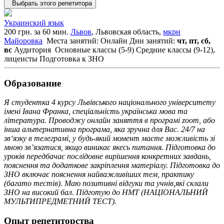
Выбрать этого репетитора
Украинский язык
200 грн. за 60 мин.
Львов
, Львовская область,
мкрн
Майоровка
Места занятий: Онлайн
Дни занятий:
чт, пт, сб,
вс
Аудитория
Основные классы (5-9)
Средние классы (9-12),
лицеисты
Подготовка к ЗНО
Образование
Я студентка 4 курсу Львівського національного університету
імені Івана Франка, спеціальність українська мова та
література. Проводжу онлайн заняття в програмі zoom, або
інша альтернативна програма, яка зручна для Вас. 24/7 на
зв‘язку в телеграмі, у будь-який момент маєте можливість зі
мною зв’язатися, якщо виникає якесь питання. Підготовка до
уроків передбачає послідовне вирішення конкретних завдань,
пояснення та додаткове закріплення матеріалу. Підготовка до
ЗНО включає пояснення найважливіших тем, практику
(багато тестів). Маю позитивні відгуки та учнів,які склали
ЗНО на високий бал. Підготую до НМТ (НАЦІОНАЛЬНИЙ
МУЛЬТИПРЕДМЕТНИЙ ТЕСТ).
Опыт репетиторства