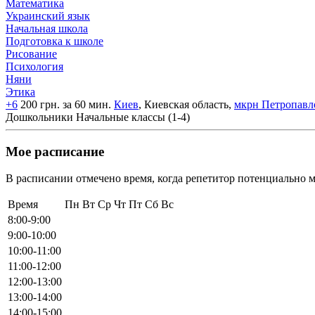
Математика
Украинский язык
Начальная школа
Подготовка к школе
Рисование
Психология
Няни
Этика
+6
200 грн. за 60 мин.
Киев
, Киевская область,
мкрн Петропавл
Дошкольники
Начальные классы (1-4)
Мое расписание
В расписании отмечено время, когда репетитор потенциально м
Время
Пн
Вт
Ср
Чт
Пт
Сб
Вс
8:00-9:00
9:00-10:00
10:00-11:00
11:00-12:00
12:00-13:00
13:00-14:00
14:00-15:00