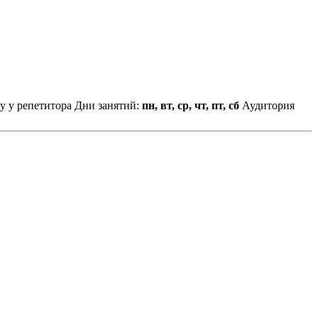
у у репетитора
Дни занятий:
пн, вт, ср, чт, пт, сб
Аудитория